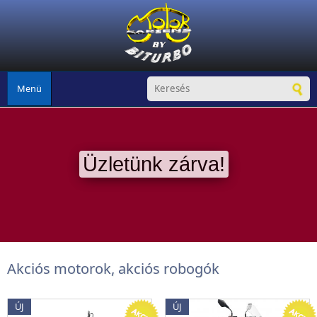
Ugrás a tartalomra
Menü
Üzletünk zárva!
Akciós motorok, akciós robogók
ÚJ
ÚJ