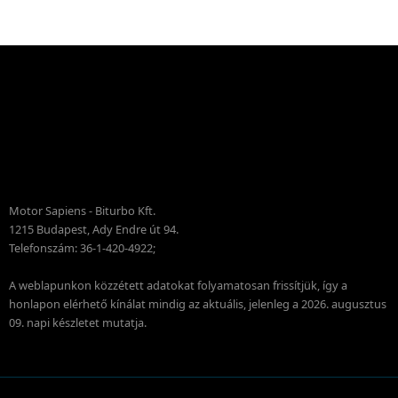
Motor Sapiens - Biturbo Kft.
1215 Budapest, Ady Endre út 94.
Telefonszám: 36-1-420-4922;
A weblapunkon közzétett adatokat folyamatosan frissítjük, így a
honlapon elérhető kínálat mindig az aktuális, jelenleg a 2026. augusztus
09. napi készletet mutatja.