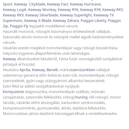
Sport
,
Keeway
Cityblade
,
Keeway
Fact
,
Keeway
Hurricane
,
Keeway
Logik
,
Keeway
Monkey
,
Keeway
RY6
,
Keeway
RY8
,
Keeway
RKS
,
Keeway
RKV
,
Keeway
Silverblade
,
Keeway
Superlight
,
Keeeway
TX
Supermoto
,
Keeway
X-Blade
,
Keeway
Zahara
,
Piaggio Liberty
,
Piaggio
Zip
,
Piaggio Fly
legújabb modelleivel várunk.
Használt motorok, robogók bizományos értékesítését vállaljuk.
Szezonális akciós motorok és robogók mellet egyéb kedvezményekkel
várunk.
Vásárlás esetén meglévő motorkerékpár vagy robogó beszámítása
helyszíni ingyenes állapotfelmérés után lehetséges.
Keeway
alkatrészeket készletről, Fáma futár csomagküldő szolgálattal
juttatjuk el hozzád.
Hivatalos
Aprilia
,
Keeway
,
Benelli
, márka
szervizünkben
vállaljuk
valamennyi garancia idõn belüli és ezen túli, motorkerékpár, robogó
szervizelését, gyári vagy utángyártott alkatrész beszerzését.
Ezen felül az alábbi szolgáltatásokat nyújtjuk:
Komputeres
diagnosztika; motorkerékpár szállítás, műszaki
vizsgáztatás, szezonális felkészítés, robogó
tuning
, téli robogó, motor
tárolás, vásárlás előtti átvizsgálás, karburátor szinkronizálás,
kompressziómérés, gumiszerelés, átírás, eladásra felkészítés.
Motorozásban jártas eladóink készséggel állnak a rendelkezésedre.