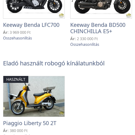
Keeway Benda LFC700
Keeway Benda BD500
CHINCHILLA E5+
Ár:
3 969 000 Ft
Ár:
2 330 000 Ft
Eladó használt robogó kínálatunkból
HASZNÁLT
Piaggio Liberty 50 2T
Ár:
380 000 Ft