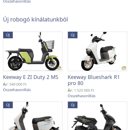
Új robogó kínálatunkból
ÚJ
ÚJ
Keeway E ZI Duty 2 MS
Keeway Blueshark R1
pro 80
Ár:
549 000 Ft
Ár:
1 525 000 Ft
ÚJ
ÚJ