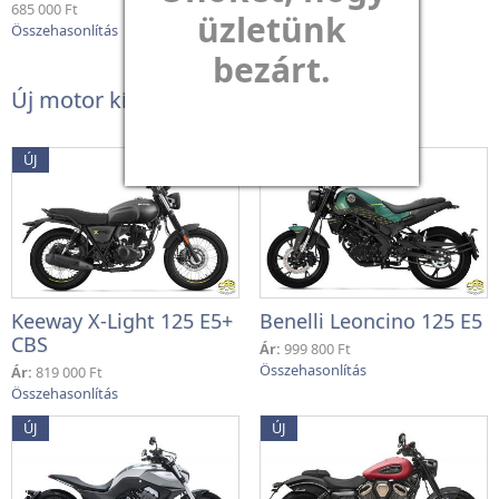
685 000 Ft
529 000 Ft
üzletünk
bezárt.
Új motor kínálatunkból
ÚJ
ÚJ
Keeway X-Light 125 E5+
Benelli Leoncino 125 E5
CBS
Ár:
999 800 Ft
Ár:
819 000 Ft
ÚJ
ÚJ