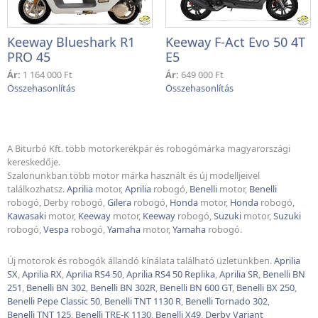
Keeway Blueshark R1
Keeway F-Act Evo 50 4T
PRO 45
E5
Ár:
1 164 000 Ft
Ár:
649 000 Ft
A Biturbó Kft. több motorkerékpár és robogómárka magyarországi
kereskedője.
Szalonunkban több motor márka használt és új modelljeivel
találkozhatsz.
Aprilia
motor,
Aprilia
robogó,
Benelli
motor,
Benelli
robogó, Derby robogó,
Gilera
robogó,
Honda
motor,
Honda
robogó,
Kawasaki
motor,
Keeway
motor,
Keeway
robogó,
Suzuki
motor,
Suzuki
robogó,
Vespa
robogó,
Yamaha
motor,
Yamaha
robogó.
Új motorok és robogók állandó kínálata található üzletünkben.
Aprilia
SX
,
Aprilia RX
,
Aprilia RS4 50
,
Aprilia RS4 50 Replika
,
Aprilia SR
,
Benelli
BN
251
,
Benelli
BN 302
,
Benelli
BN 302R
,
Benelli
BN 600 GT
,
Benelli
BX 250
,
Benelli
Pepe Classic
50
,
Benelli
TNT 1130 R
,
Benelli
Tornado 302
,
Benelli
TNT 125
,
Benelli TRE-K 1130
,
Benelli
X49
,
Derby Variant